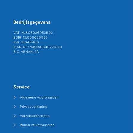
Bedrijfsgegevens
VAT: NL806036953B02
EORI: NL806036953
KvK: 18049466
IBAN: NL77ABNA0640226140
BIC: ABNANL2A
Service
Algemene voorwaarden
Privacyverklaring
Verzendinformatie
Ruilen of Retouneren