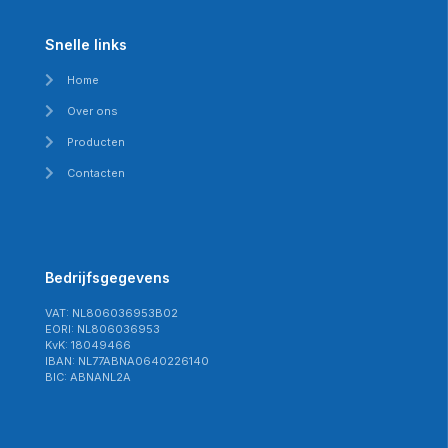
Snelle links
Home
Over ons
Producten
Contacten
Bedrijfsgegevens
VAT: NL806036953B02
EORI: NL806036953
KvK: 18049466
IBAN: NL77ABNA0640226140
BIC: ABNANL2A