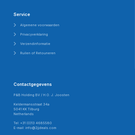
Service
Algemene voorwaarden
Privacyverklaring
Verzendinformatie
Ruilen of Retouneren
Contactgegevens
P&B Holding BV / H.O. J. Joosten
Keldermansstraat 34a
5041 KK Tilburg
Netherlands
Tel: +31 (0)13 4685580
E-mail: info@2jjdeals.com